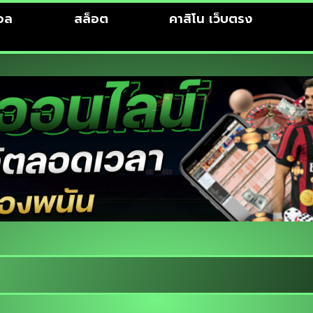
อล
สล็อต
คาสิโน เว็บตรง