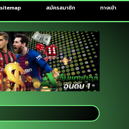
sitemap
สมัครสมาชิก
ทางเข้า