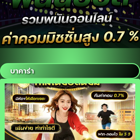
บาคาร่า