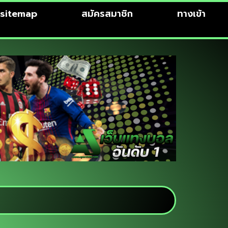
sitemap
สมัครสมาชิก
ทางเข้า