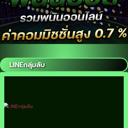
LINEกลุ่มลับ