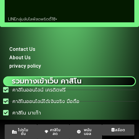
LINEกลุ่มลับไลฟ์สดพริตตี้18+
Contact Us
About Us
privacy policy
รวมทางเข้าเว็บ คาสิโน
คาสิโนออนไลน์ เครดิตฟรี
คาสิโนออนไลน์ได้เงินจริง มือถือ
คาสิโน มาเก๊า
โปรโม
คาสิโน
พนัน
สลีอต
ชั่น
สด
บอล