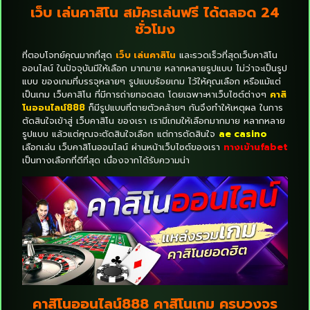
เว็บ เล่นคาสิโน สมัครเล่นฟรี ได้ตลอด 24
ชั่วโมง
ที่ตอบโจทย์คุณมากที่สุด
เว็บ เล่นคาสิโน
และรวดเร็วที่สุดเว็บคาสิโน
ออนไลน์ ในปัจจุบันมีให้เลือก มากมาย หลากหลายรูปแบบ ไม่ว่าจะเป็นรูป
แบบ ของเกมที่บรรจุหลายๆ รูปแบบร้อยเกม ไว้ให้คุณเลือก หรือแม้แต่
เป็นเกม เว็บคาสิโน ที่มีการถ่ายทอดสด โดยเฉพาะหาเว็บไซต์ต่างๆ
คาสิ
โนออนไลน์888
ก็มีรูปแบบที่ตายตัวคล้ายๆ กันจึงทำให้เหตุผล ในการ
ตัดสินใจเข้าสู่ เว็บคาสิโน ของเรา เรามีเกมให้เลือกมากมาย หลากหลาย
รูปแบบ แล้วแต่คุณจะตัดสินใจเลือก แต่การตัดสินใจ
ae casino
เลือกเล่น เว็บคาสิโนออนไลน์ ผ่านหน้าเว็บไซต์ของเรา
ทางเข้าufabet
เป็นทางเลือกที่ดีที่สุด เนื่องจากได้รับความน่า
คาสิโนออนไลน์888 คาสิโนเกม ครบวงจร