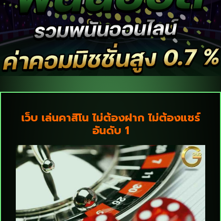
เว็บ เล่นคาสิโน ไม่ต้องฝาก ไม่ต้องแชร์
อันดับ 1