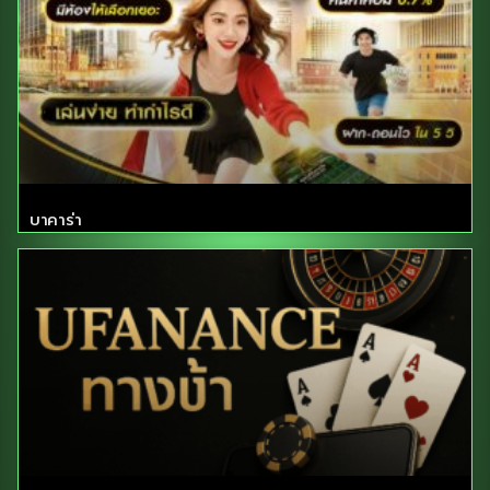
บาคาร่า