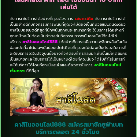
เล่นได้
กับการใช้บริการได้อย่างที่คุณต้องการ
เล่นคาสิโน
กับการใช้บริการได้
เป็นอย่างดีกับกิจกรรมการพนันที่คุณจะไม่ต้องเป็นกังวลแม้แต่นิดเดียว
คาสิโนปอยเปตดีที่สุดที่นักพนันทุกคนจะสามารถที่จะใช้บริการได้อย่างที่
คุณหนึ่งจะไม่ต้องเป็นกังวลกับกิจกรรมการพนันออนไลน์ที่จะได้ใช้
บริการ
คาสิโนออนไลน์888
ได้อย่างที่ควรจะมีความเพลิดเพลินกับเว็บ
ปอยเปตที่จะได้เล่นพนันปอยเปตได้โดยที่คุณจะไม่ต้องเป็นกังวลในการที่
จะใช้บริการได้ในปัจจุบันนี้อย่างที่จะได้รับกำไรกลับมาเพิ่มขึ้นเมื่อได้สมัคร
เป็นสมาชิกและใช้บริการได้เป็นอย่างดีโดยที่คุณนั้นจะได้รับกำไรในการที่
จะใช้บริการได้โดยที่คุณนั้นสนใจและต้องการในการ
คาสิโนออนไลน์
เว็บตรง
ที่ดีที่สุด
คาสิโนออนไลน์888 สมัครสมาชิกยูฟ่าเบท
บริการตลอด 24 ชั่วโมง