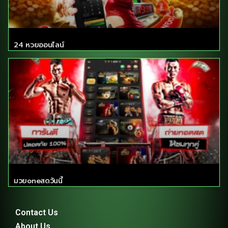
24 หวยออนไลน์
มวยoneสดวันนี้
Contact Us
About Us