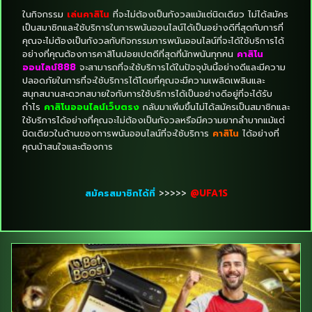
ในกิจกรรม
เล่นคาสิโน
ที่จะไม่ต้องเป็นกังวลแม้แต่นิดเดียว ไม่ได้สมัคร
เป็นสมาชิกและใช้บริการในการพนันออนไลน์ได้เป็นอย่างดีที่สุดกับการที่
คุณจะไม่ต้องเป็นกังวลกับกิจกรรมการพนันออนไลน์ที่จะได้ใช้บริการได้
อย่างที่คุณต้องการคาสิโนปอยเปตดีที่สุดที่นักพนันทุกคน
คาสิโน
ออนไลน์888
จะสามารถที่จะใช้บริการได้ในปัจจุบันนี้อย่างดีและมีความ
ปลอดภัยในการที่จะใช้บริการได้โดยที่คุณจะมีความเพลิดเพลินและ
สนุกสนานสะดวกสบายใจกับการใช้บริการได้เป็นอย่างดีอยู่ที่จะได้รับ
กำไร
คาสิโนออนไลน์เว็บตรง
กลับมาเพิ่มขึ้นไม่ได้สมัครเป็นสมาชิกและ
ใช้บริการได้อย่างที่คุณจะไม่ต้องเป็นกังวลหรือมีความยากลำบากแม้แต่
นิดเดียวในด้านของการพนันออนไลน์ที่จะใช้บริการ
คาสิโน
ได้อย่างที่
คุณน้าสนใจและต้องการ
สมัครสมาชิกได้ที่
>>>>>
@UFA1S