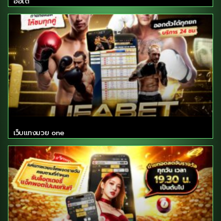
ออโต้
เว็บแทงมวย one