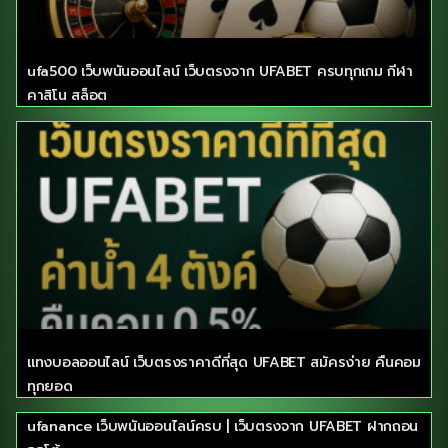
ufa500 เว็บพนันออนไลน์ เว็บตรงจาก UFABET ครบทุกเกม กีฬา
คาสิโน สล็อต
แทงบอลออนไลน์ เว็บตรงราคาดีที่สุด UFABET สมัครง่าย คืนคอม
ทุกยอด
ufanance เว็บพนันออนไลน์ครบ | เว็บตรงจาก UFABET ฝากถอน